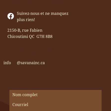
CONTACTEZ-NOUS
Suivez-nous et ne manquez
plus rien!
2150-B, rue Fabien
Chicoutimi QC G7H 8B8
418 696-1111
info
@savanainc.ca